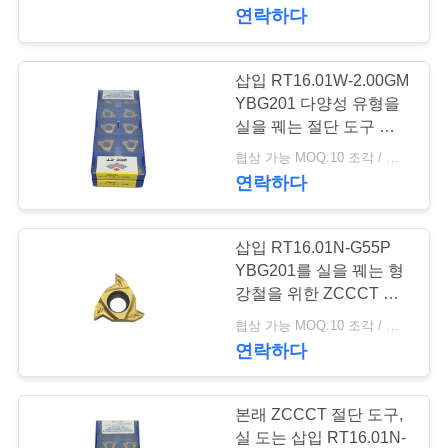
하
연락하다
여
삽입 RT16.01W-2.00GM
공
YBG201 다양성 유형을
실을 꿰는 절단 도구 탄화
장
물
협상 가능 MOQ:10 조각 / 조각
연락하다
여
행
삽입 RT16.01N-G55P
YBG201를 실을 꿰는 형
품
강철을 위한 ZCCCT 절
단 도구
협상 가능 MOQ:10 조각 / 조각
질
연락하다
관
리
본래 ZCCCT 절단 도구,
실 도는 삽입 RT16.01N-