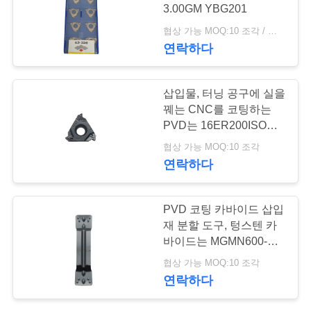
3.00GM YBG201
연
협상 가능 MOQ:10 조각 / 조각
연락하다
락
주
삽입물, 터닝 공구에 실을
세
꿰는 CNC를 코팅하는
PVD는 16ER200ISO를
요
삽입합니다
협상 가능 MOQ:10 조각
연락하다
뉴
PVD 코팅 카바이드 삽입
스
재 분할 도구, 텅스텐 카
바이드는 MGMN600-M
을 삽입합니다
인
협상 가능 MOQ:10 조각
연락하다
용