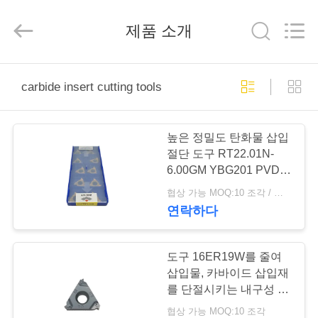
2026
Hunan
KIMHOO
제품 소개
Technology
Co.,Ltd..
All
Rights
Reserved.
집
Developed
by
carbide insert cutting tools
ECER
제
높은 정밀도 탄화물 삽입
품
절단 도구 RT22.01N-
6.00GM YBG201 PVD
코팅
협상 가능 MOQ:10 조각 / 조각
우
연락하다
리
에
도구 16ER19W를 줄여
삽입물, 카바이드 삽입재
대
를 단절시키는 내구성 금
속
협상 가능 MOQ:10 조각