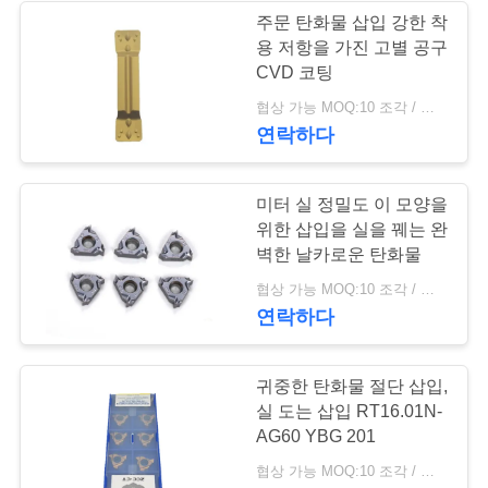
문
주문 탄화물 삽입 강한 착
용 저항을 가진 고별 공구
을
CVD 코팅
요
협상 가능 MOQ:10 조각 / 조각
연락하다
구
하
미터 실 정밀도 이 모양을
세
위한 삽입을 실을 꿰는 완
벽한 날카로운 탄화물
요
협상 가능 MOQ:10 조각 / 조각
연락하다
사
귀중한 탄화물 절단 삽입,
이
실 도는 삽입 RT16.01N-
트
AG60 YBG 201
협상 가능 MOQ:10 조각 / 조각
맵