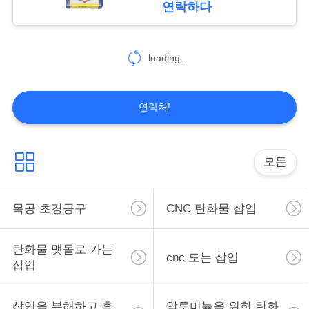
연락하다
개
loading...
인
정
연락처!
보
보
모든
호
정
목공 초경공구
CNC 탄화물 삽입
책
탄화물 맷돌로 가는
cnc 도는 삽입
삽입
삽입을 분해하고 흠
알루미늄을 위한 탄화