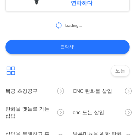
연락하다
개
loading...
인
정
연락처!
보
보
모든
호
정
목공 초경공구
CNC 탄화물 삽입
책
탄화물 맷돌로 가는
cnc 도는 삽입
삽입
삽입을 분해하고 흠
알루미늄을 위한 탄화