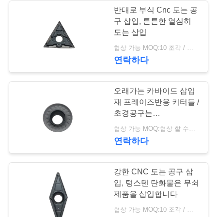
문
반대로 부식 Cnc 도는 공
구 삽입, 튼튼한 열심히
을
도는 삽입
요
협상 가능 MOQ:10 조각 / 조각
연락하다
구
하
오래가는 카바이드 삽입
세
재 프레이즈반용 커터들 /
초경공구는
요
RPMT1204MOE-JS를
협상 가능 MOQ:협상 할 수있는
삽입합니다
연락하다
사
강한 CNC 도는 공구 삽
이
입, 텅스텐 탄화물은 무쇠
트
제품을 삽입합니다
협상 가능 MOQ:10 조각 / 조각
맵