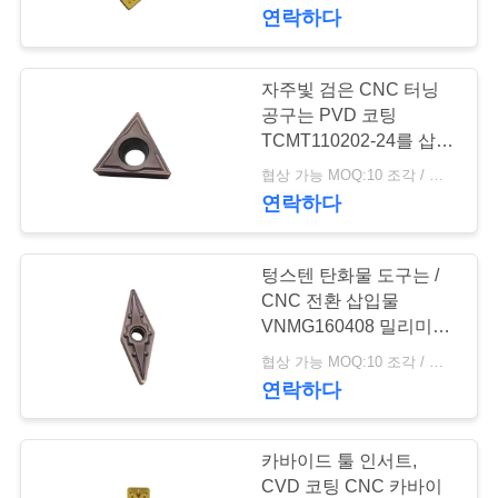
하
연락하다
여
자주빛 검은 CNC 터닝
공
공구는 PVD 코팅
TCMT110202-24를 삽입
장
합니다
협상 가능 MOQ:10 조각 / 조각
연락하다
여
행
텅스텐 탄화물 도구는 /
CNC 전환 삽입물
품
VNMG160408 밀리미터
를 삽입합니다
협상 가능 MOQ:10 조각 / 조각
질
연락하다
관
리
카바이드 툴 인서트,
CVD 코팅 CNC 카바이