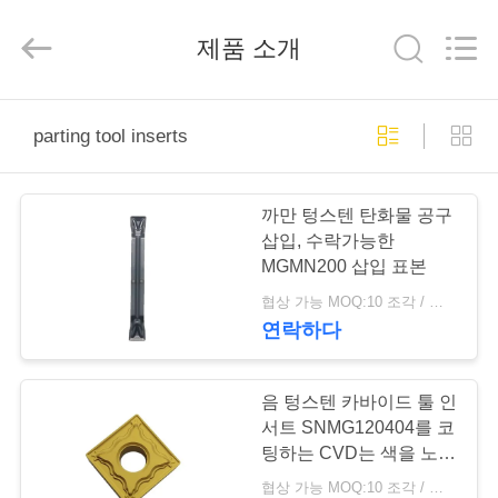
2026
Hunan
KIMHOO
제품 소개
Technology
Co.,Ltd..
All
Rights
Reserved.
집
Developed
by
parting tool inserts
ECER
제
까만 텅스텐 탄화물 공구
품
삽입, 수락가능한
MGMN200 삽입 표본
협상 가능 MOQ:10 조각 / 조각
우
연락하다
리
에
음 텅스텐 카바이드 툴 인
서트 SNMG120404를 코
대
팅하는 CVD는 색을 노랗
게 합니다
협상 가능 MOQ:10 조각 / 조각