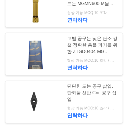
드는 MGMN600-M을 삽
연
입합니다
협상 가능 MOQ:10 조각
연락하다
락
주
고별 공구는 낮은 탄소 강
세
철 정확한 흠을 파기를 위
한 ZTGD0404-MG
요
YBC151를 삽입합니다
협상 가능 MOQ:10 조각 / 조각
연락하다
뉴
단단한 도는 공구 삽입,
스
탄화물 선반 Cnc 공구 삽
입
인
협상 가능 MOQ:10 조각 / 조각
연락하다
용