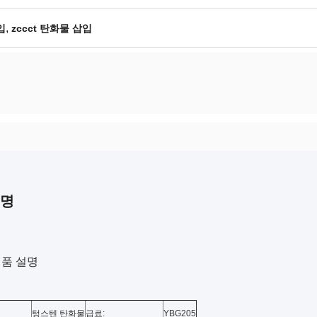
,
입
zccct 탄화물 삽입
설명
제품 설명
텅스텐 탄화물
급료:
YBG205