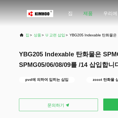
집
제품
우리에
집
>
상품
>
U 교련 삽입
>
YBG205 Indexable 탄화물
YBG205 Indexable 탄화물은 SP
SPMG05/06/08/09를 /14 삽입합니
pvd에 의하여 입히는 삽입
zccct 탄화물 
문의하기