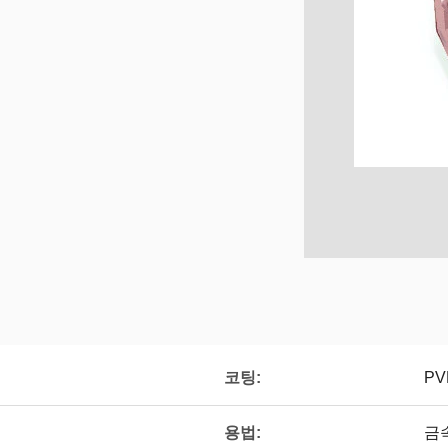
코팅:
입
PV
용법:
금