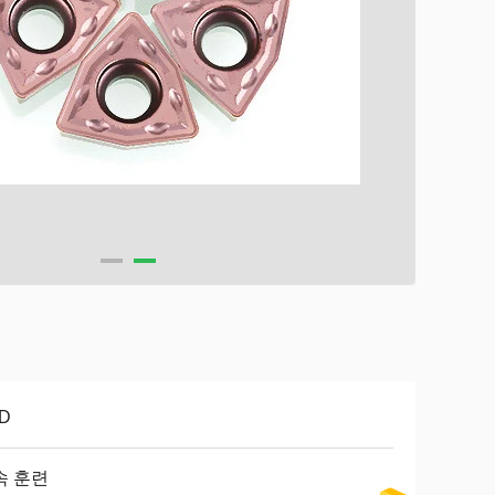
D
속 훈련