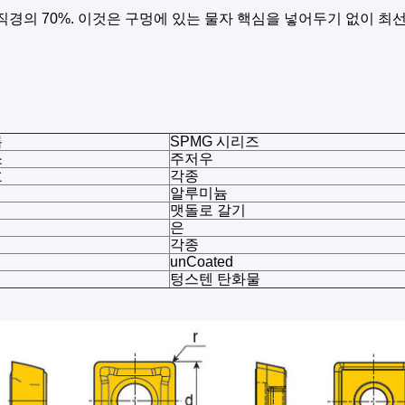
 직경의 70%. 이것은 구멍에 있는 물자 핵심을 넣어두기 없이 
름
SPMG 시리즈
소
주저우
호
각종
알루미늄
맷돌로 갈기
은
각종
unCoated
텅스텐 탄화물