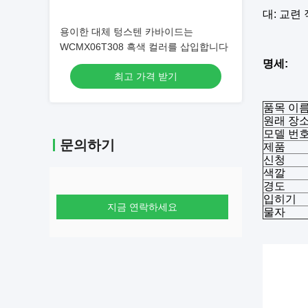
대: 교련
용이한 대체 텅스텐 카바이드는
WCMX06T308 흑색 컬러를 삽입합니다
명세:
최고 가격 받기
품목 이
원래 장
모델 번
문의하기
제품
신청
색깔
경도
입히기
지금 연락하세요
물자