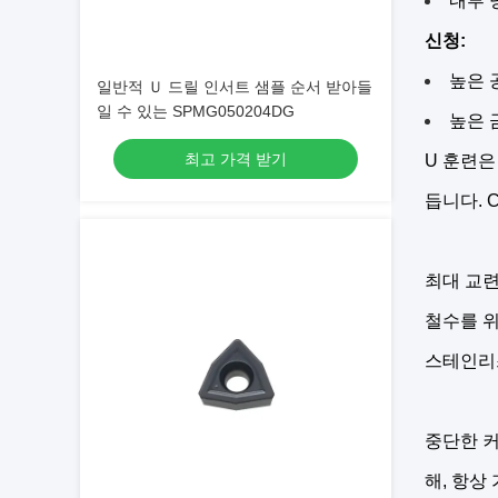
내부 
신청:
높은 
일반적 Ｕ 드릴 인서트 샘플 순서 받아들
일 수 있는 SPMG050204DG
높은 
최고 가격 받기
U 훈련은
듭니다. 
최대 교련
철수를 위
스테인리스
중단한 커
해, 항상