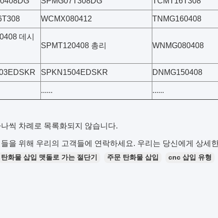
0408DG
SPMG07T308DG
TCMT16T308
T308
WCMX080412
TNMG160408
0408 데시
SPMT120408 총리
WNMG080408
03EDSKR
SPKN1504EDSKR
DNMG150408
......
......
하나씩 차례로 목록화되지 않습니다.
들을 위해 우리의 고객들에 연락하세요. 우리는 당신에게 상세한
탄화물 삽입 맷돌로 가는 절단기
주문 탄화물 삽입
cnc 삽입 유형