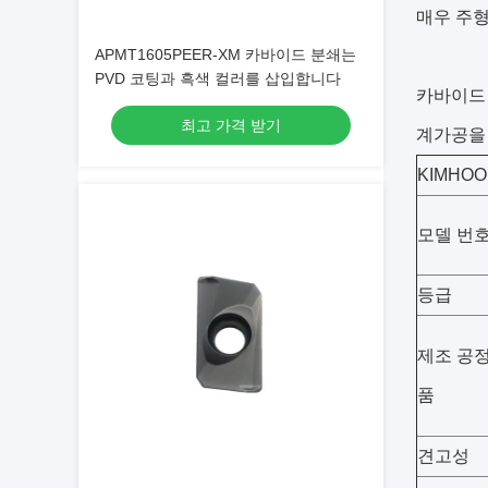
매우 주
APMT1605PEER-XM 카바이드 분쇄는
PVD 코팅과 흑색 컬러를 삽입합니다
카바이드 
최고 가격 받기
계가공을
KIMHO
모델 번
등급
제조 공정
품
견고성