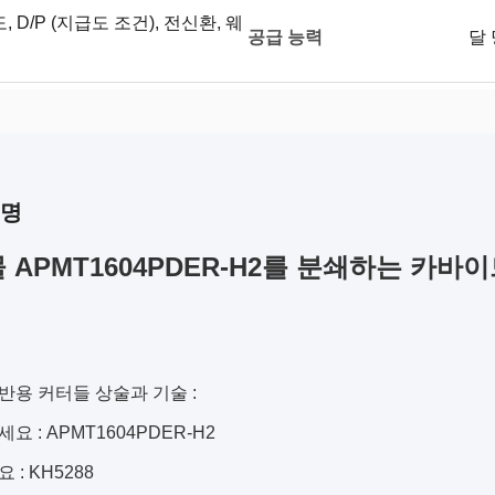
도, D/P (지급도 조건), 전신환, 웨
공급 능력
달 
설명
 APMT1604PDER-H2를 분쇄하는 카바
용 커터들 상술과 기술 :
요 :
APMT1604PDER-H2
 :
KH5288