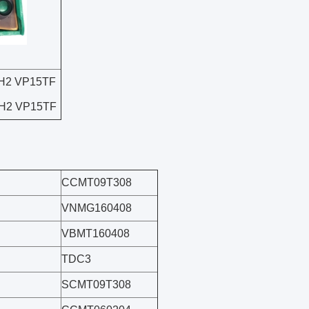
H2 VP15TF
H2 VP15TF
CCMT09T308
VNMG160408
VBMT160408
TDC3
SCMT09T308