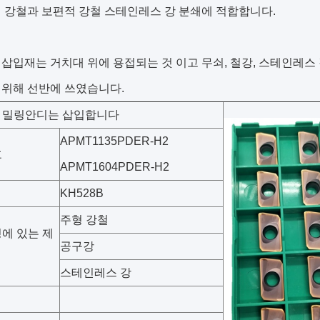
형 강철과 보편적 강철
스테인레스 강
분쇄에 적합합니다.
삽입재는 거치대 위에 용접되는 것 이고 무쇠, 철강, 스테인레스 
 위해 선반에 쓰였습니다.
O 밀링안디는 삽입합니다
APMT1135PDER-H2
호
APMT1604PDER-H2
KH528B
주형 강철
에 있는 제
공구강
스테인레스 강