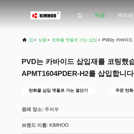
집
제품
우리에
집
>
상품
>
탄화물 맷돌로 가는 삽입
>
PVD는 카바이드
PVD는 카바이드 삽입재를 코팅했
APMT1604PDER-H2를 삽입합니다
탄화물 삽입 맷돌로 가는 절단기
주문 탄화
원래 장소:
주저우
브랜드 이름:
KIMHOO