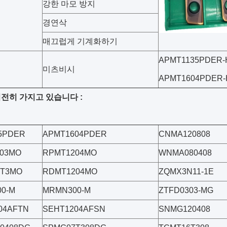
강한 마모 방지
경연삭
매끄럽게 기계화하기
APMT1135PDER-
미츠비시
APMT1604PDER-
전히 가지고 있습니다 :
5PDER
APMT1604PDER
CNMA120808
03MO
RPMT1204MO
WNMA080408
0T3MO
RDMT1204MO
ZQMX3N11-1E
0-M
MRMN300-M
ZTFD0303-MG
04AFTN
SEHT1204AFSN
SNMG120408