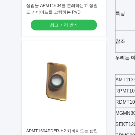
삽입물 APMT1604를 분쇄하는고 정밀
도 카바이드를 코팅하는 PVD
특징
최고 가격 받기
참조
우리는 여
AMT113
RPMT10
RDMT1
MGMN30
SEKT12
APMT1604PDER-H2 카바이드는 삽입