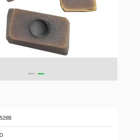
528B
D