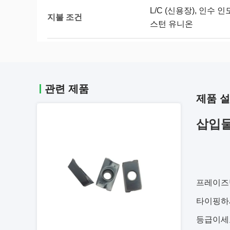
L/C (신용장), 인수 인
지불 조건
스턴 유니온
관련 제품
제품 
삽입물
프레이즈반
타이핑하세
등급이세요