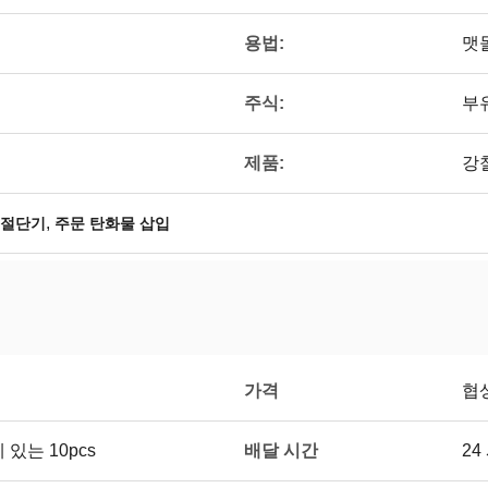
용법:
맷
주식:
부
제품:
강
,
 절단기
주문 탄화물 삽입
가격
협
배달 시간
있는 10pcs
2