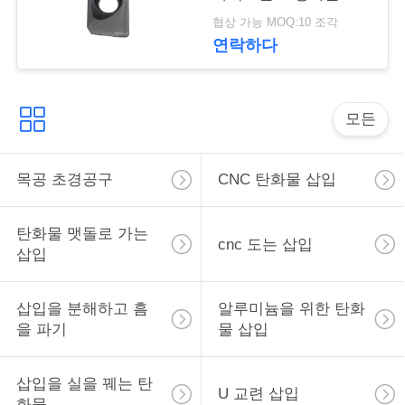
문
PVD
협상 가능 MOQ:10 조각
을
연락하다
요
구
모든
하
목공 초경공구
CNC 탄화물 삽입
세
요
탄화물 맷돌로 가는
cnc 도는 삽입
삽입
사
삽입을 분해하고 흠
알루미늄을 위한 탄화
이
을 파기
물 삽입
트
삽입을 실을 꿰는 탄
U 교련 삽입
맵
화물