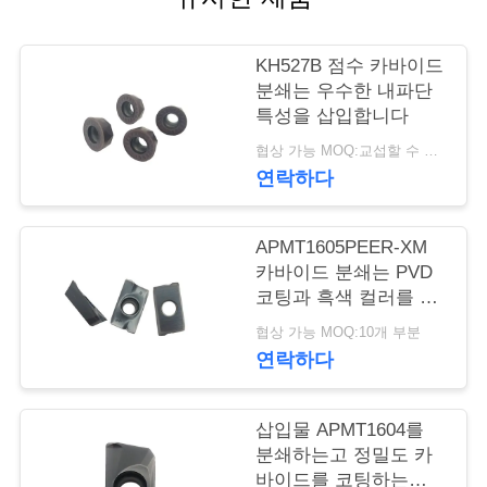
연
KH527B 점수 카바이드
락
분쇄는 우수한 내파단
특성을 삽입합니다
주
협상 가능 MOQ:교섭할 수 있습니다
세
연락하다
요
APMT1605PEER-XM
카바이드 분쇄는 PVD
뉴
코팅과 흑색 컬러를 삽
입합니다
스
협상 가능 MOQ:10개 부분
연락하다
인
삽입물 APMT1604를
용
분쇄하는고 정밀도 카
바이드를 코팅하는