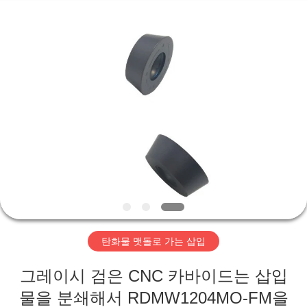
2026
Hunan
KIMHOO
Technology
Co.,Ltd..
All
Rights
Reserved.
집
Developed
by
ECER
제
품
우
리
탄화물 맷돌로 가는 삽입
에
그레이시 검은 CNC 카바이드는 삽입
대
물을 분쇄해서 RDMW1204MO-FM을