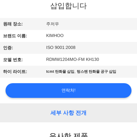
하
삽입합니다
여
원래 장소:
주저우
공
KIMHOO
브랜드 이름:
장
ISO 9001:2008
인증:
여
RDMW1204MO-FM KH130
모델 번호:
행
,
하이 라이트:
tcmt 탄화물 삽입
텅스텐 탄화물 공구 삽입
품
연락처!
질
세부 사항 전개
관
리
유사한 제품