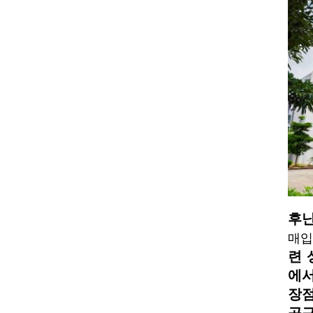
후난
매입
련 
에서
장점