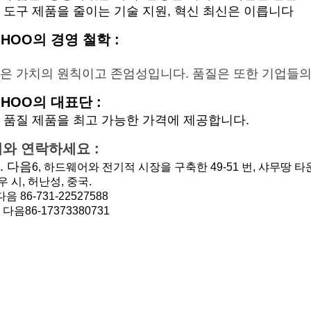
 도구 제품을 줄이는 기술 지원, 혁신 최신은 이릅니다
MHOO의 경영 철학 :
은
가치
의
원칙이고
존엄성
입
니다
. 품질
은 또한
기업들
의
MHOO의 대표단 :
 품질 제품을 최고 가능한 가격에 제공합니다.
와 연락하세요 :
. 다음
6, 하드웨어와 전기적 시장을 구축한 49-51 번, 샤무땅 타운
 시, 허난성, 중국.
 다음 86-731-22527588
 다음86-17373380731