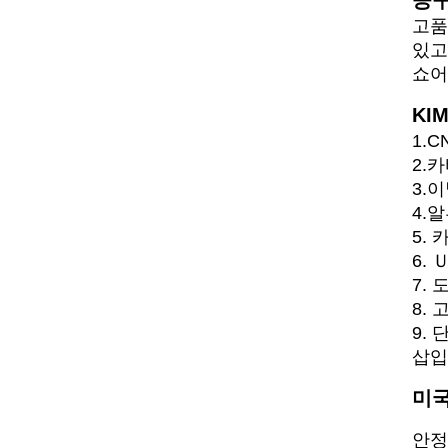
공구
고품
있고
쇼어
KI
1.
2.
3.
4.
5.
6.
7.
8.
9.
삽입
미국
안정