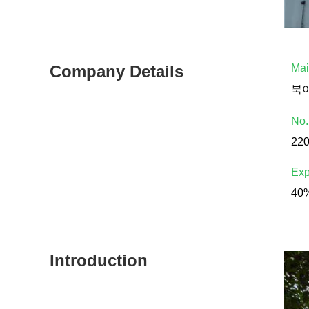
Company Details
Mai
No.
22
Exp
40%
Introduction