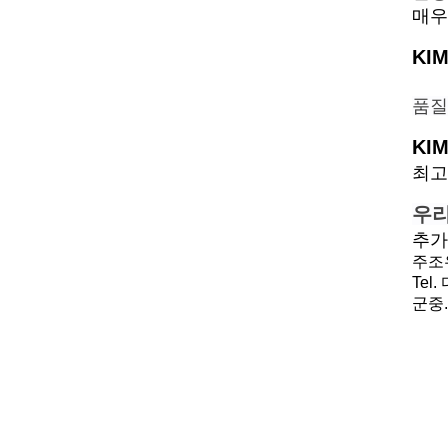
매우
KI
품질
KI
최고
우리
추가
주조우
Tel.
군중.