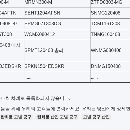
0-M
MRMN300-M
ZTFD0303-MG
04AFTN
SEHT1204AFSN
SNMG120408
0408DG
SPMG07T308DG
TCMT16T308
T308
WCMX080412
TNMG160408
0408 데시
SPMT120408 총리
WNMG080408
03EDSKR
SPKN1504EDSKR
DNMG150408
......
......
하나씩 차례로 목록화되지 않습니다.
들을 위해 우리의 고객들에 연락하세요. 우리는 당신에게 상세한
탄화물 고별 공구
탄화물 삽입 고별 공구
고별 공구 삽입