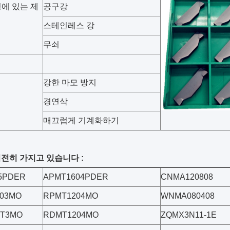
에 있는 제
공구강
스테인레스 강
무쇠
강한 마모 방지
경연삭
매끄럽게 기계화하기
전히 가지고 있습니다 :
5PDER
APMT1604PDER
CNMA120808
03MO
RPMT1204MO
WNMA080408
0T3MO
RDMT1204MO
ZQMX3N11-1E