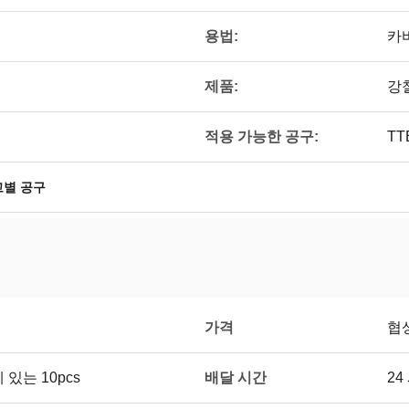
용법:
카
제품:
강
적용 가능한 공구:
TT
고별 공구
가격
협
배달 시간
있는 10pcs
2