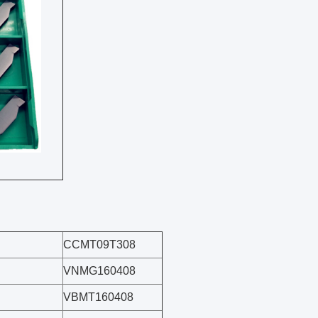
CCMT09T308
VNMG160408
VBMT160408