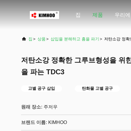
집
제품
우리에
집
>
상품
>
삽입을 분해하고 흠을 파기
>
저탄소강 정확한
저탄소강 정확한 그루브형성을 위한
을 파는 TDC3
고별 공구 삽입
탄화물 고별 공구
원래 장소:
주저우
브랜드 이름:
KIMHOO