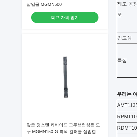
제조 공정
삽입물 MGMN500
품
최고 가격 받기
견고성
특징
우리는 여
AMT113
RPMT10
맞춘 텅스텐 카바이드 그루브형성은 도
RDMT1
구 MGMN150-G 흑색 컬러를 삽입합니