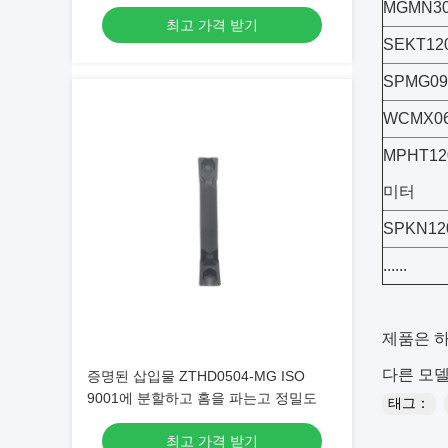
다
MGMN30
최고 가격 받기
SEKT12
SPMG09
WCMX06
MPHT12
미터
SPKN12
......
제품은 
다른 모델
증명된 삽입물 ZTHD0504-MG ISO
9001에 분할하고 홈을 파는고 정밀도
태그：
최고 가격 받기